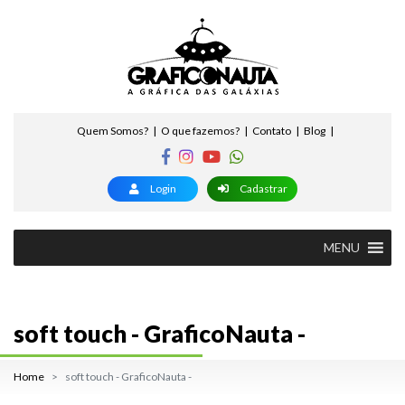
Quem Somos?
O que fazemos?
Contato
Blog
Login
Cadastrar
MENU
soft touch - GraficoNauta -
Home
soft touch - GraficoNauta -