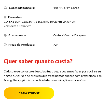
Cores Disponíveis:
1/0, 4/0 e 4/4 Cores
Formatos:
CD, 8X11CM, 11x16cm, 11x23cm, 16x23xm, 24x34cm,
26x36cm e 35x48cm
Acabamento:
Corte e Vinco e Colagem
Prazo de Produção:
72h
Quer saber quanto custa?
Cadastre-se conosco e descubra tudo o que podemos fazer por você e seu
negócio. Ah! Não se esqueça que trabalhamos apenas com profissionais da
área gráfica, agência de publicidade, comunicação visual e afins.
CADASTRE-SE