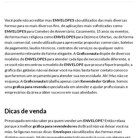
Você pode não acreditar mas
ENVELOPES
são utilizados das mais diversas
formas para os mais diversos fins, de aplicações mais sofisticadas como
ENVELOPES
para Convites de Aniversário, Casamento, 15 anos ou eventos,
de forma mais religiosa como
ENVELOPES
para Dízimo e Ofertas, ou de forma
mais comercial, sendo utilizado para apresentar propostas comerciais, boletos
de pagamento, laudos técnicos, contratos de serviços ou qualquer outro
documento relevante de forme elegante. A
Graficonauta
dispõe de diversos
modelos de
ENVELOPES
para atender cada tipo de necessidade diferente, e
se você não encontrou o modelo de
ENVELOPE
que procura fique tranquilo, a
gráfica das galáxias não vai deixar você na mão, basta fazer contato conosco
que faremos um orçamento para atender sua necessidade. Ah! Mas não se
esqueça. A
Graficonauta
trabalha apenas com
Revendedor Gráfico
. Somos
uma
gráfica para revenda
especializada em atender e ajudar profissionais e
empresários da área a obter sucesso em suas atividades.
Dicas de venda
Preocupado em não saber pra quem vender um
ENVELOPE
? Então relaxa
porque a melhor
gráfica para revendedores
do Brasil não vai deixar você na
mão. Se liga nas nossas dicas:
Envelopes
são utilizados das formas mais
distintas possíveis. Muito provavelmente todo mundo já usou um alguma vez