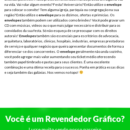
na vida. Vai rolar algum evento? Festa? Aniversário? Então utilize o
envelope
para colocar o convite! Tem alguma igreja, paróquia ou congregação na sua
região? Então utilize o
envelope
para os dízimos, ofertas e primícias. Os
envelopes
também podem ser utilizados como brindes! Você pode gravar um
CD com músicas, vídeos ou o que mais julgar necessário e distribuir para os
convidados da sua festa. Só não esqueça de se preocupar com os direitos
autorais!
Envelopes
também são essenciais para escritórios de advocacia,
arquitetura, laboratórios, clinicas, hospitais, industrias, empresas prestadoras
de serviço e qualquer negócio que queira apresentar documentos de forma a
diferenciar-se dos concorrentes. O
envelope
geralmente não anda sozinho,
você pode agregar mais valor aumentando seu ticket médio oferecendo
também papel timbrado e pastas para seus clientes. É uma excelente
combinação e uma ótima receita para o sucesso. Ponha em prática essas dicas
e seja também das galáxias. Nos vemos no topo!
Você é um Revendedor Gráfico?
Lucre muito sendo nosso parceiro