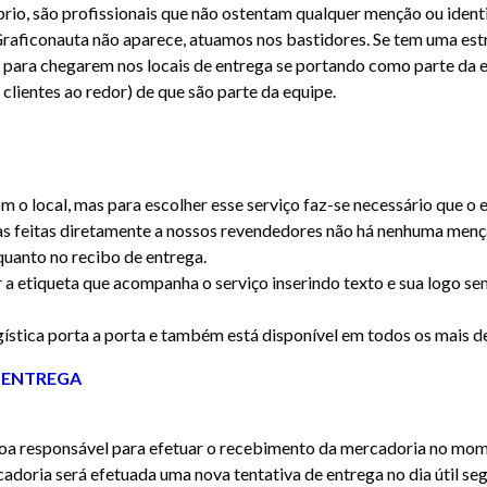
io, são profissionais que não ostentam qualquer menção ou ident
Graficonauta não aparece, atuamos nos bastidores. Se tem uma estr
s para chegarem nos locais de entrega se portando como parte da 
clientes ao redor) de que são parte da equipe.
m o local, mas para escolher esse serviço faz-se necessário que o 
s feitas diretamente a nossos revendedores não há nenhuma menç
quanto no recibo de entrega.
a etiqueta que acompanha o serviço inserindo texto e sua logo sem
gística porta a porta e também está disponível em todos os mais de
 ENTREGA
oa responsável para efetuar o recebimento da mercadoria no mom
adoria será efetuada uma nova tentativa de entrega no dia útil s