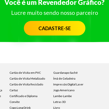
Você é um Revendedor Gráfico?
Lucre muito sendo nosso parceiro
CADASTRE-SE
Cartão de Visita em PVC
Guardanapo Sachê
Cartão de Visita Metalizado
Ímã de Geladeira
Cartão de Visita Reciclado
Impressão Digital Laser
ça
Cartaz
Jogo Americano
e
Certificado e Diploma
Lambe-Lambe
Convite
Letras 3D
Copo Long Drink
Livro