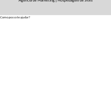
Agencia de Marketing
|
Hospedagem de Sites
Como posso te ajudar?