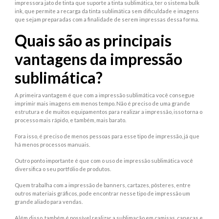
impressora jato de tinta que suporte a tinta sublimática, ter o sistema bulk
ink, que permite a recarga da tinta sublimática sem dificuldade e imagens
que sejam preparadas com a finalidade de serem impressas dessa forma.
Quais são as principais
vantagens da impressão
sublimática?
A primeira vantagem é que com a impressão sublimática você consegue
imprimir mais imagens em menos tempo. Não é preciso de uma grande
estrutura e de muitos equipamentos para realizar a impressão, isso torna o
processo mais rápido, e também, mais barato.
Fora isso, é preciso de menos pessoas para esse tipo de impressão, já que
há menos processos manuais.
Outro ponto importante é que com o uso de impressão sublimática você
diversifica o seu portfólio de produtos.
Quem trabalha com a impressão de banners, cartazes, pôsteres, entre
outros materiais gráficos, pode encontrar nesse tipo de impressão um
grande aliado para vendas.
Além disso, também é possível realizar a sublimação em camisas, canecas e