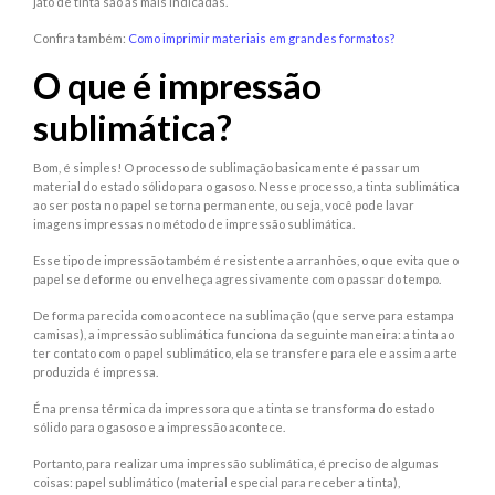
jato de tinta são as mais indicadas.
Confira também:
Como imprimir materiais em grandes formatos?
O que é impressão
sublimática?
Bom, é simples! O processo de sublimação basicamente é passar um
material do estado sólido para o gasoso. Nesse processo, a tinta sublimática
ao ser posta no papel se torna permanente, ou seja, você pode lavar
imagens impressas no método de impressão sublimática.
Esse tipo de impressão também é resistente a arranhões, o que evita que o
papel se deforme ou envelheça agressivamente com o passar do tempo.
De forma parecida como acontece na sublimação (que serve para estampa
camisas), a impressão sublimática funciona da seguinte maneira: a tinta ao
ter contato com o papel sublimático, ela se transfere para ele e assim a arte
produzida é impressa.
É na prensa térmica da impressora que a tinta se transforma do estado
sólido para o gasoso e a impressão acontece.
Portanto, para realizar uma impressão sublimática, é preciso de algumas
coisas: papel sublimático (material especial para receber a tinta),