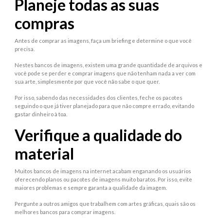
Planeje todas as suas
compras
Antes de comprar as imagens, faça um briefing e determine o que você
precisa.
Nestes bancos de imagens, existem uma grande quantidade de arquivos e
você pode se perder e comprar imagens que não tenham nada a ver com
sua arte, simplesmente por que você não sabe o que quer.
Por isso, sabendo das necessidades dos clientes, feche os pacotes
seguindo o que já tiver planejado para que não compre errado, evitando
gastar dinheiro à toa.
Verifique a qualidade do
material
Muitos bancos de imagens na internet acabam enganando os usuários
oferecendo planos ou pacotes de imagens muito baratos. Por isso, evite
maiores problemas e sempre garanta a qualidade da imagem.
Pergunte a outros amigos que trabalhem com artes gráficas, quais são os
melhores bancos para comprar imagens.