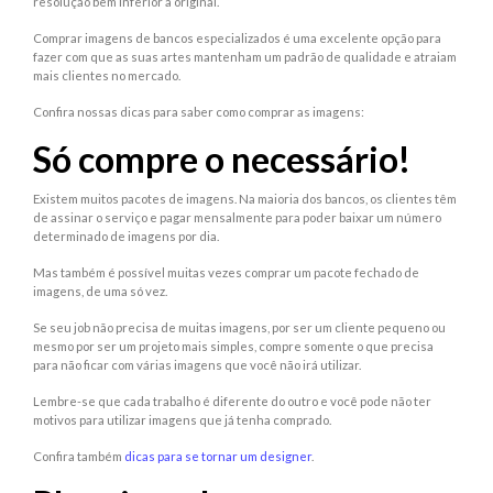
resolução bem inferior a original.
Comprar imagens de bancos especializados é uma excelente opção para
fazer com que as suas artes mantenham um padrão de qualidade e atraiam
mais clientes no mercado.
Confira nossas dicas para saber como comprar as imagens:
Só compre o necessário!
Existem muitos pacotes de imagens. Na maioria dos bancos, os clientes têm
de assinar o serviço e pagar mensalmente para poder baixar um número
determinado de imagens por dia.
Mas também é possível muitas vezes comprar um pacote fechado de
imagens, de uma só vez.
Se seu job não precisa de muitas imagens, por ser um cliente pequeno ou
mesmo por ser um projeto mais simples, compre somente o que precisa
para não ficar com várias imagens que você não irá utilizar.
Lembre-se que cada trabalho é diferente do outro e você pode não ter
motivos para utilizar imagens que já tenha comprado.
Confira também
dicas para se tornar um designer
.