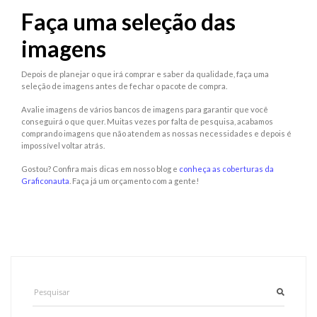
Faça uma seleção das
imagens
Depois de planejar o que irá comprar e saber da qualidade, faça uma
seleção de imagens antes de fechar o pacote de compra.
Avalie imagens de vários bancos de imagens para garantir que você
conseguirá o que quer. Muitas vezes por falta de pesquisa, acabamos
comprando imagens que não atendem as nossas necessidades e depois é
impossível voltar atrás.
Gostou? Confira mais dicas em nosso blog e
conheça as coberturas da
Graficonauta
. Faça já um orçamento com a gente!