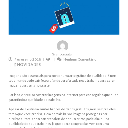
Graficonauta
Fevereiro 2018
Nenhum Comentário
NOVIDADES
Imagens são essenciais para montar uma arte gráfica de qualidade. E nem
todo mundo pode sair fotografando por aí a cada novo trabalho para gerar
imagens para uma nova arte.
Por isso, é preciso comprar imagens na internet para conseguir o que quer,
garantindo a qualidade do trabalho.
Apesar de existirem muitos bancos de dados gratuitos, nem sempre eles
têm o que você precisa, além do mais baixar imagens protegidas por
direitos autorais sem comprar além de ser um crime, pode diminuir a
qualidade de seus trabalhos, já que sem a compra elas vem com uma