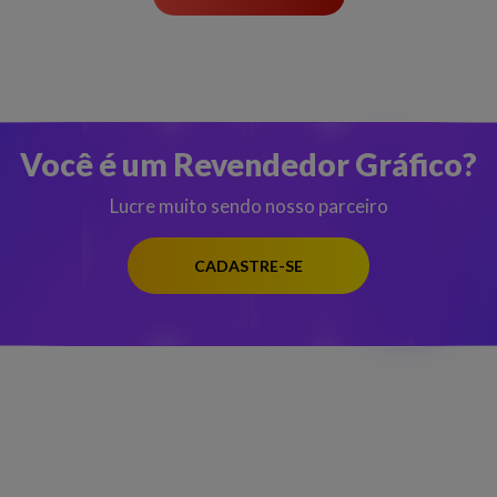
Você é um Revendedor Gráfico?
Lucre muito sendo nosso parceiro
CADASTRE-SE